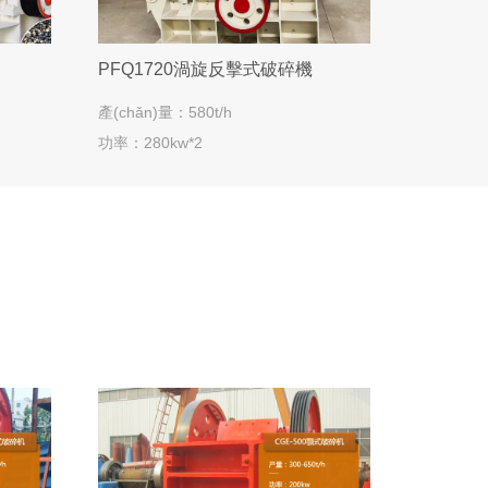
PFQ1720渦旋反擊式破碎機
產(chǎn)量：580t/h
功率：280kw*2