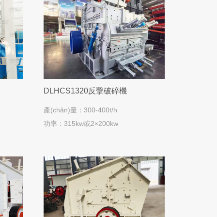
DLHCS1320反擊破碎機
產(chǎn)量：300-400t/h
功率：315kw或2×200kw