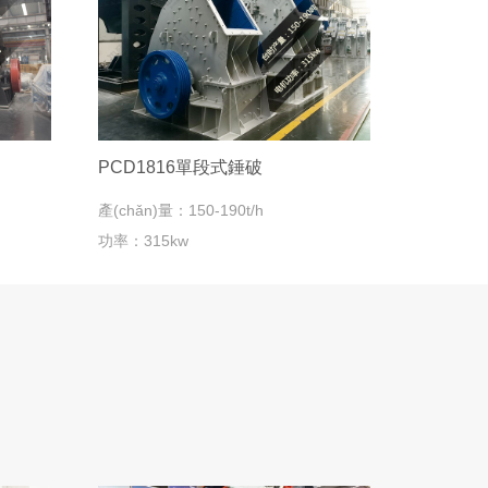
PCD1816單段式錘破
產(chǎn)量：150-190t/h
功率：315kw