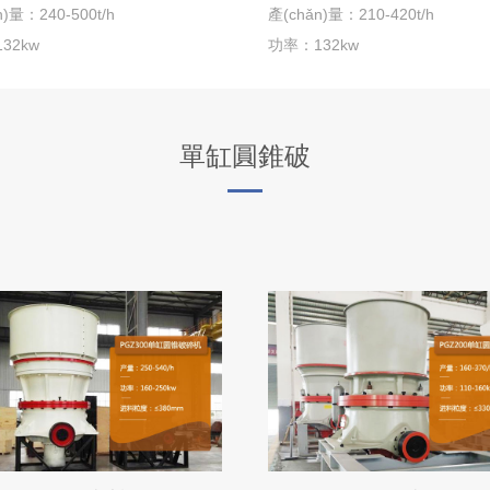
n)量：240-500t/h
產(chǎn)量：210-420t/h
32kw
功率：132kw
單缸圓錐破