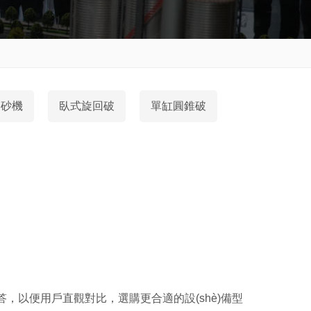
制砂機
臥式旋回破
單缸圓錐破
，以便用戶直觀對比，選購更合適的設(shè)備型