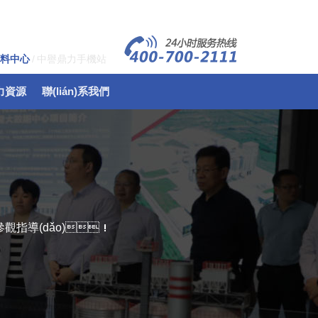
料中心
/
中譽鼎力手機站
力資源
聯(lián)系我們
廠參觀指導(dǎo)！