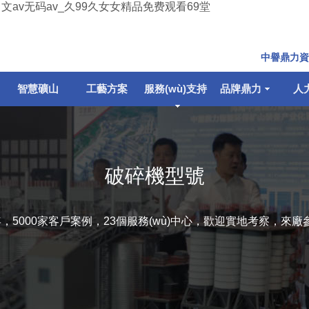
av无码av_久99久女女精品免费观看69堂
中譽鼎力資
智慧礦山
工藝方案
服務(wù)支持
品牌鼎力
人
破碎機型號
，5000家客戶案例，23個服務(wù)中心，歡迎實地考察，來