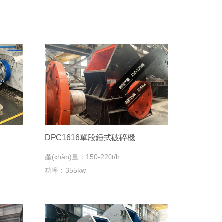
DPC1616單段錘式破碎機
產(chǎn)量：150-220t/h
功率：355kw