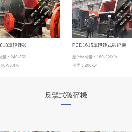
1818單段錘破
PCD1615單段錘式破碎機
n)量：240-350
產(chǎn)量：180-220t/h
0-560kw
功率：280kw
反擊式破碎機