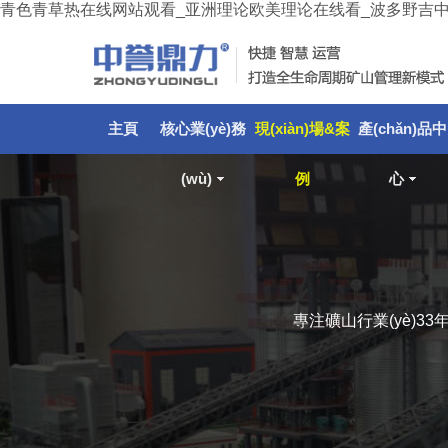
青色青草热在线网站观看_亚洲理论欧美理论在线看_波多野吉中文
主頁
核心業(yè)務
現(xiàn)場&案
產(chǎn)品中
(wù)
例
心
專注礦山行業(yè)33年