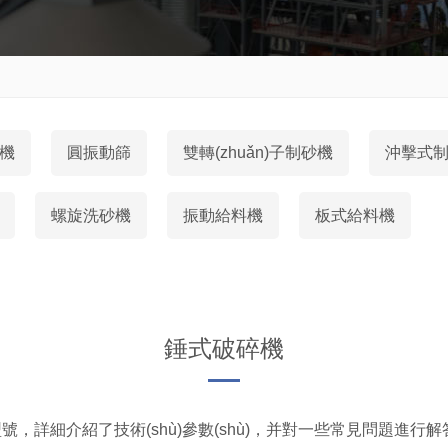
機
圓振動篩
雙轉(zhuǎn)子制砂機
沖擊式
螺旋洗砂機
振動給料機
板式給料機
錘式破碎機
介紹了技術(shù)參數(shù)，并對一些常見問題進行解答