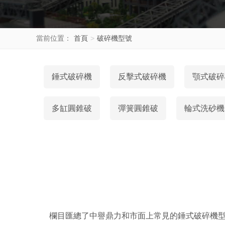
當前位置：
首頁
>
破碎機型號
錘式破碎機
反擊式破碎機
顎式破碎
多缸圓錐破
彈簧圓錐破
輪式洗砂機
欄目匯總了中譽鼎力和市面上常見的錘式破碎機型號，詳細